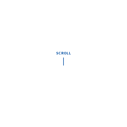
SCROLL
美しく渡す
次の世代に
水・大地・空気を
OUR VISION