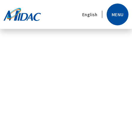
MENU
English