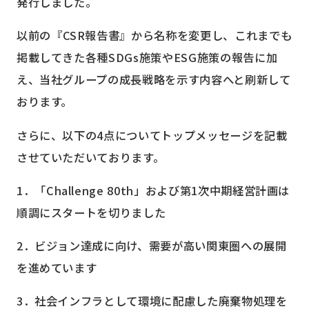
発行しました。
以前の『
CSR
報告書』から名称を変更し、これまでも
掲載してきた各種
SDGs
施策や
ESG
施策の報告に加
え、当社グループの成長戦略を示す内容へと刷新して
おります。
さらに、以下の
4
点についてトップメッセージを記載
させていただいております。
1．「
Challenge 80th
」および第
1
次中期経営計画は
順調にスタートを切りました
2．ビジョン達成に向け、需要が高い関東圏への展開
を進めています
3．社会インフラとして環境に配慮した廃棄物処理を